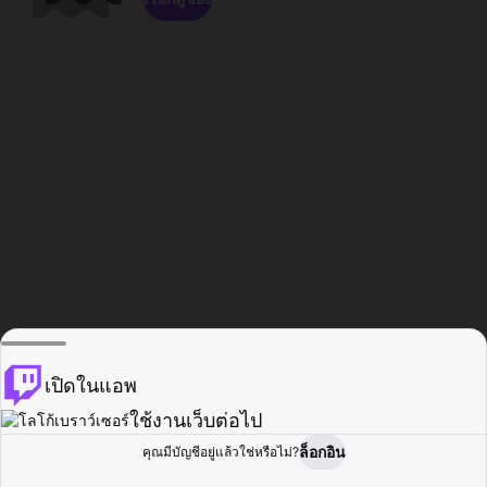
เปิดในแอพ
ใช้งานเว็บต่อไป
ล็อกอิน
คุณมีบัญชีอยู่แล้วใช่หรือไม่?
หน้าแรก
เรียกดู
กิจกรรม
โปรไฟล์