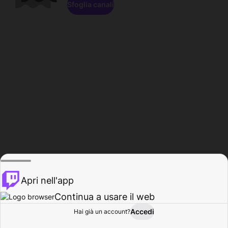
Sfoglia canali
Apri nell'app
Continua a usare il web
Accedi
Hai già un account?
Base
Sfoglia
Attività
Profilo