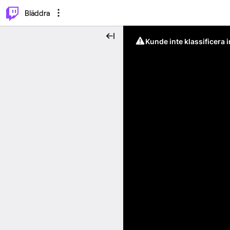
⌥
P
Bläddra
Kunde inte klassificera 