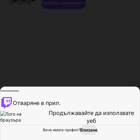
Преглед на каналите
Отваряне в прил.
Продължавайте да използвате
уеб
Влизане
Вече имате профил?
Начало
Преглед
Активност
Профил