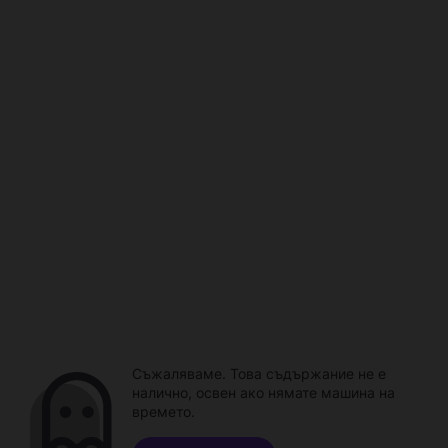
Съжаляваме. Това съдържание не е
налично, освен ако нямате машина на
времето.