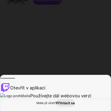
Otevřít v aplikaci
Používejte dál webovou verzi
Přihlásit se
Máte již účet?
Domů
Procházet
Aktivita
Profil