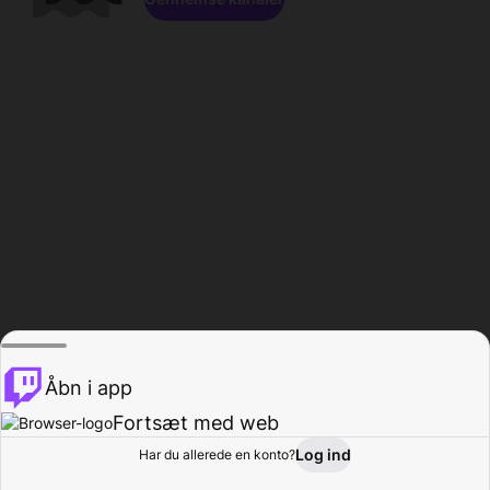
Åbn i app
Fortsæt med web
Log ind
Har du allerede en konto?
Hjem
Gennemse
Aktivitet
Profil