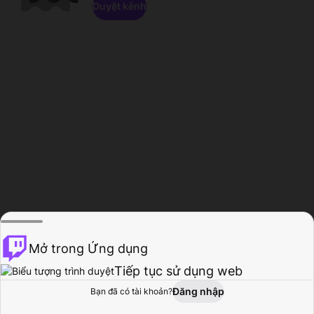
Duyệt kênh
Mở trong Ứng dụng
Tiếp tục sử dụng web
Đăng nhập
Bạn đã có tài khoản?
Trang chủ
Duyệt
Hoạt động
Hồ sơ