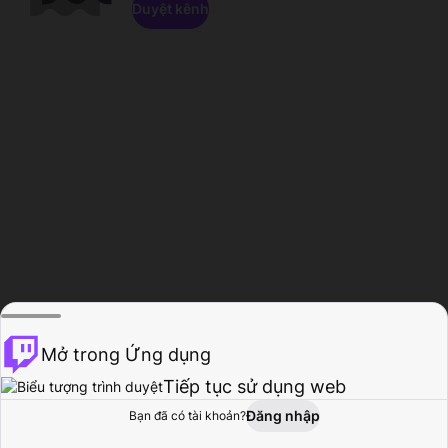
Duyệt kênh
Mở trong Ứng dụng
Tiếp tục sử dụng web
Đăng nhập
Bạn đã có tài khoản?
Trang chủ
Duyệt
Hoạt động
Hồ sơ