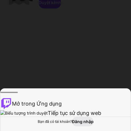
Duyệt kênh
Mở trong Ứng dụng
Tiếp tục sử dụng web
Đăng nhập
Bạn đã có tài khoản?
Trang chủ
Duyệt
Hoạt động
Hồ sơ