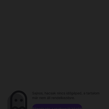
Sajnos, hacsak nincs időgéped, a tartalom
már nem áll rendelkezésre.
Böngészés a csatornák között