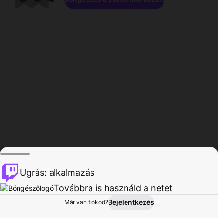
Ugrás: alkalmazás
Továbbra is használd a netet
Bejelentkezés
Már van fiókod?
Főoldal
Böngészés
Tevékenység
Profil