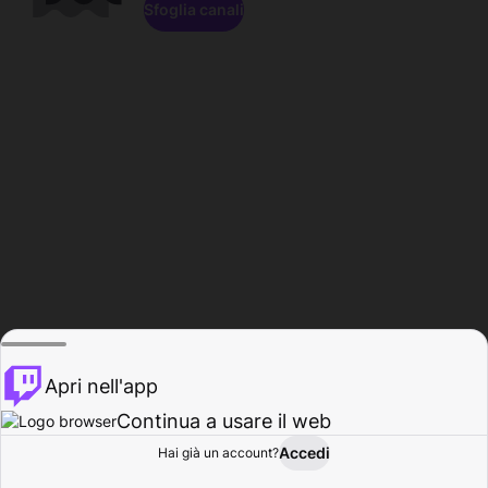
Sfoglia canali
Apri nell'app
Continua a usare il web
Accedi
Hai già un account?
Base
Sfoglia
Attività
Profilo