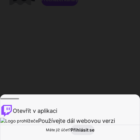
Otevřít v aplikaci
Používejte dál webovou verzi
Přihlásit se
Máte již účet?
Domů
Procházet
Aktivita
Profil