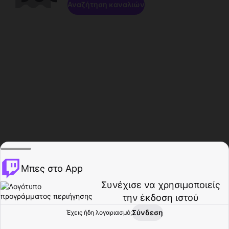
Αναζήτηση καναλιών
Μπες στο App
Συνέχισε να χρησιμοποιείς
την έκδοση ιστού
Σύνδεση
Έχεις ήδη λογαριασμό;
Αρχική σελίδα
Περιήγηση
Δραστηριότητα
Προφίλ