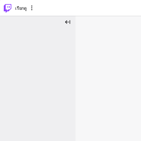
⌥
P
เรียกดู