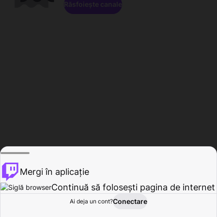
Răsfoiește canale
Mergi în aplicație
Continuă să folosești pagina de internet
Conectare
Ai deja un cont?
Acasă
Răsfoire
Activitate
Profil