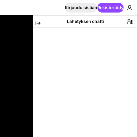
Kirjaudu sisään
Rekisteröidy
Lähetyksen chatti