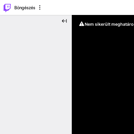
⌥
P
Böngészés
Nem sikerült meghatáro