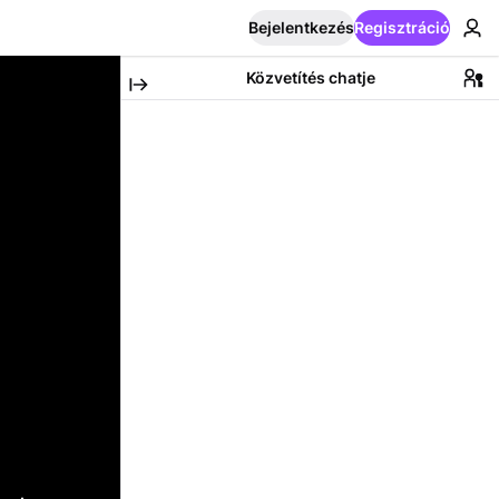
Bejelentkezés
Regisztráció
Közvetítés chatje