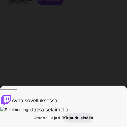
Avaa sovelluksessa
Jatka selaimella
Kirjaudu sisään
Onko sinulla jo tili?
Koti
Selaa
Toiminta
Profiili