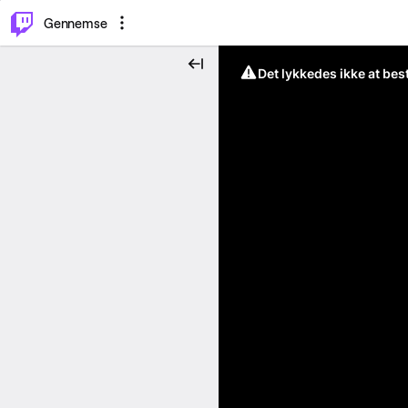
⌥
P
Gennemse
Det lykkedes ikke at be