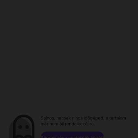
Sajnos, hacsak nincs időgéped, a tartalom
már nem áll rendelkezésre.
Böngészés a csatornák között