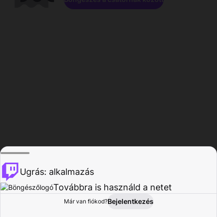
Ugrás: alkalmazás
Továbbra is használd a netet
Bejelentkezés
Már van fiókod?
Főoldal
Böngészés
Tevékenység
Profil