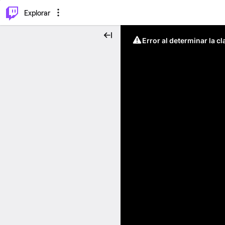
⌥
P
Explorar
Error al determinar la c