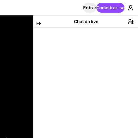
Entrar
Cadastrar-se
Chat da live