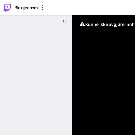
⌥
P
Bla gjennom
Kunne ikke avgjøre innh