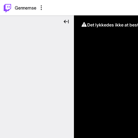
⌥
P
Gennemse
Det lykkedes ikke at be