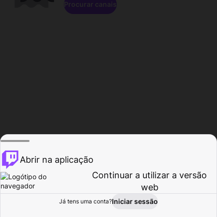
Procurar canais
Abrir na aplicação
Continuar a utilizar a versão
web
Iniciar sessão
Já tens uma conta?
Página inicial
Procurar
Atividade
Perfil