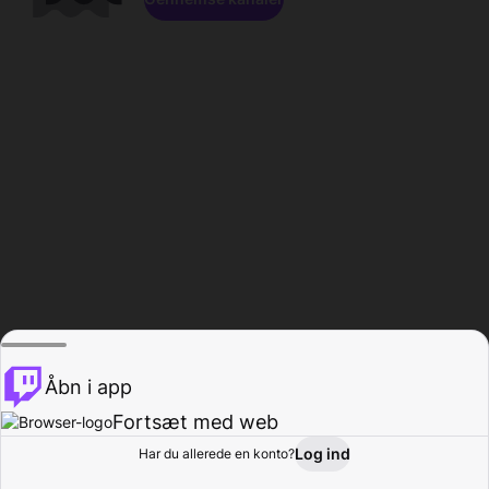
Åbn i app
Fortsæt med web
Log ind
Har du allerede en konto?
Hjem
Gennemse
Aktivitet
Profil