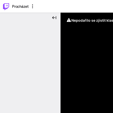
..
⌥
P
Procházet
Nepodařilo se zjistit kla