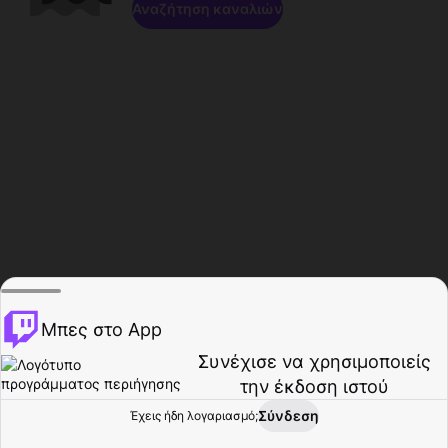
Αναζήτηση καναλιών
Μπες στο App
Συνέχισε να χρησιμοποιείς
την έκδοση ιστού
Σύνδεση
Έχεις ήδη λογαριασμό;
Αρχική σελίδα
Περιήγηση
Δραστηριότητα
Προφίλ