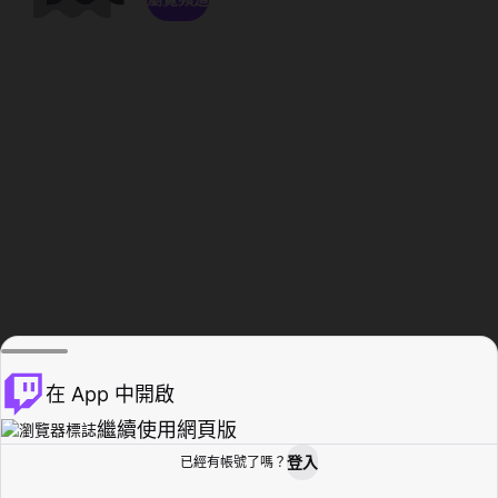
在 App 中開啟
繼續使用網頁版
登入
已經有帳號了嗎？
創作者基地
瀏覽
活動紀錄
個人檔案