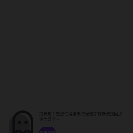
抱歉啦！您恐怕得搭乘時光機才有辦法找回那
個內容了。
瀏覽頻道