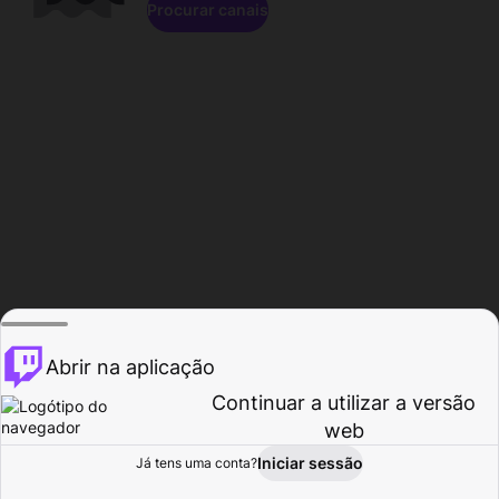
Procurar canais
Abrir na aplicação
Continuar a utilizar a versão
web
Iniciar sessão
Já tens uma conta?
Página inicial
Procurar
Atividade
Perfil