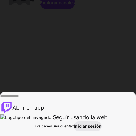
Explorar canales
Abrir en app
Seguir usando la web
Iniciar sesión
Página del
¿Ya tienes una cuenta?
Explorar
Actividad
Perfil
Creador