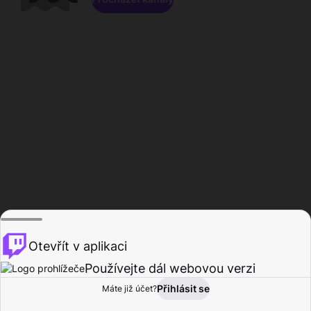
Otevřít v aplikaci
Používejte dál webovou verzi
Přihlásit se
Máte již účet?
Domů
Procházet
Aktivita
Profil