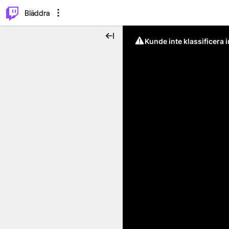
⌥
P
Bläddra
Kunde inte klassificera 