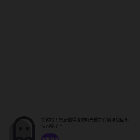
抱歉啦！您恐怕得搭乘時光機才有辦法找回那
個內容了。
瀏覽頻道