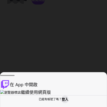
在 App 中開啟
繼續使用網頁版
登入
已經有帳號了嗎？
創作者基地
瀏覽
活動紀錄
個人檔案