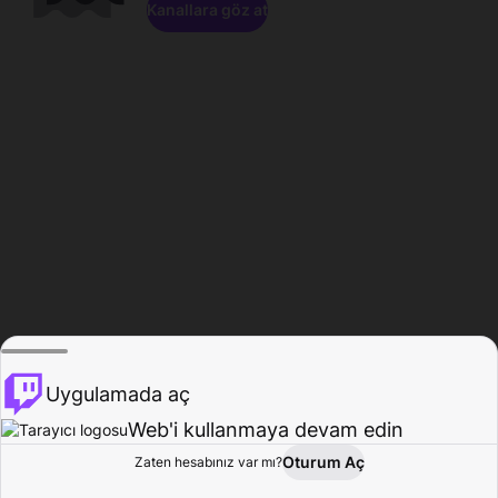
Kanallara göz at
Uygulamada aç
Web'i kullanmaya devam edin
Oturum Aç
Zaten hesabınız var mı?
Ana Sayfa
Gözat
Aktivite
Profil