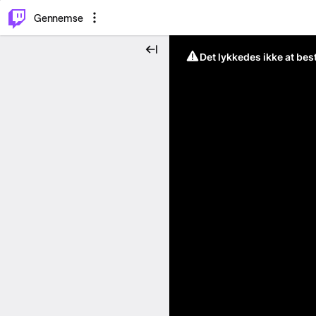
⌥
P
Gennemse
Det lykkedes ikke at be