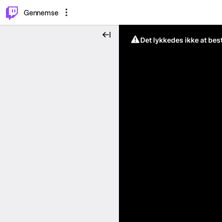
⌥
P
Gennemse
Det lykkedes ikke at be