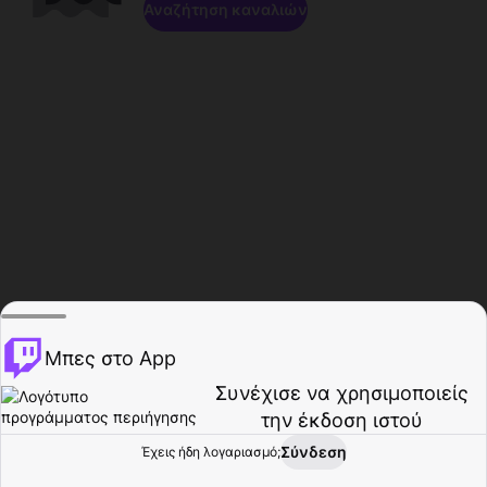
Αναζήτηση καναλιών
Μπες στο App
Συνέχισε να χρησιμοποιείς
την έκδοση ιστού
Σύνδεση
Έχεις ήδη λογαριασμό;
Αρχική σελίδα
Περιήγηση
Δραστηριότητα
Προφίλ