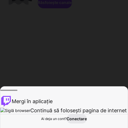
Răsfoiește canale
Mergi în aplicație
Continuă să folosești pagina de internet
Conectare
Ai deja un cont?
Acasă
Răsfoire
Activitate
Profil