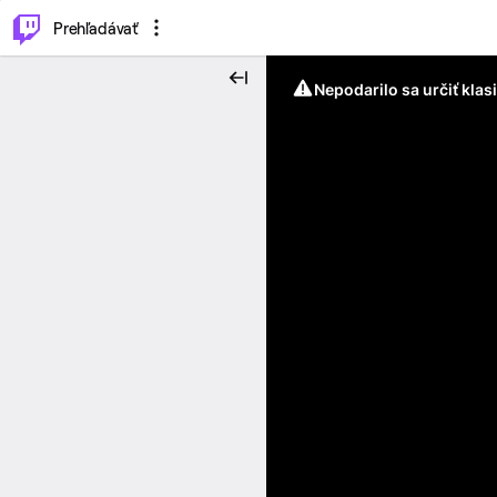
..
⌥
P
Prehľadávať
Nepodarilo sa určiť klas