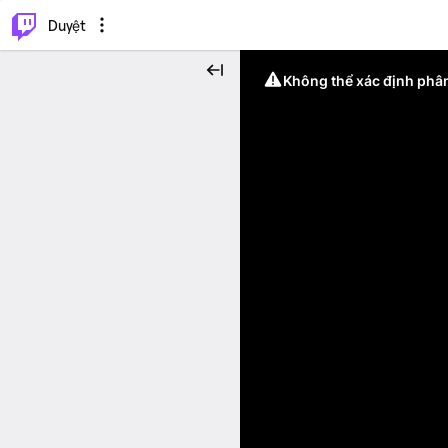
.
⌥
P
Duyệt
Không thể xác định phân