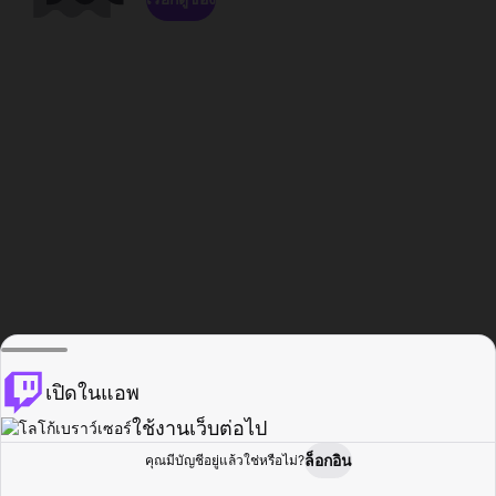
เปิดในแอพ
ใช้งานเว็บต่อไป
ล็อกอิน
คุณมีบัญชีอยู่แล้วใช่หรือไม่?
หน้าแรก
เรียกดู
กิจกรรม
โปรไฟล์