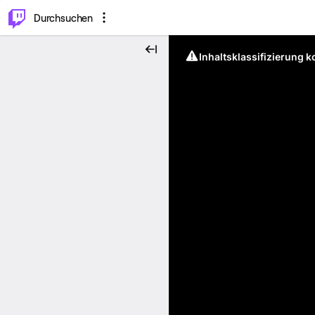
.
⌥
P
Durchsuchen
Inhaltsklassifizierung 