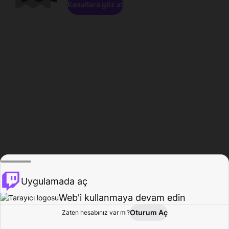
Kanallara göz at
Uygulamada aç
Web'i kullanmaya devam edin
Oturum Aç
Zaten hesabınız var mı?
Ana Sayfa
Gözat
Aktivite
Profil