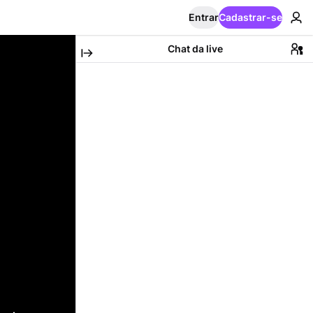
Entrar
Cadastrar-se
Chat da live