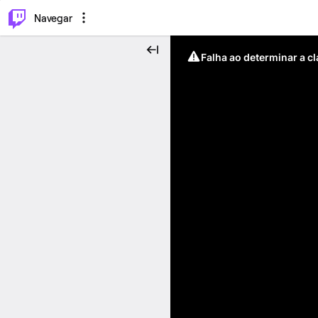
⌥
P
Navegar
Falha ao determinar a c