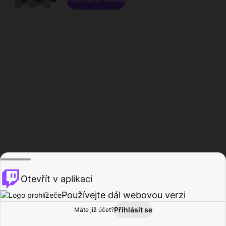
Otevřít v aplikaci
Používejte dál webovou verzi
Přihlásit se
Máte již účet?
Domů
Procházet
Aktivita
Profil