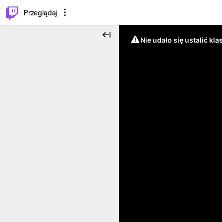
…
⌥
P
Przeglądaj
Nie udało się ustalić klas