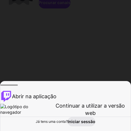
Procurar canais
Abrir na aplicação
Continuar a utilizar a versão
web
Iniciar sessão
Já tens uma conta?
Página inicial
Procurar
Atividade
Perfil