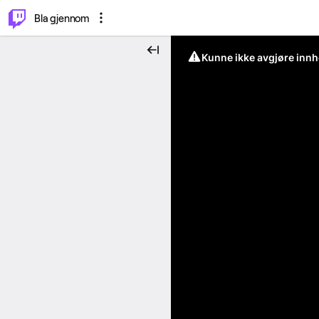
⌥
P
Bla gjennom
Kunne ikke avgjøre innh