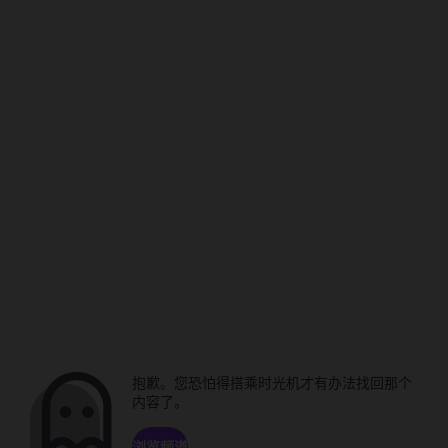
抱歉。您恐怕得搭乘时光机才有办法找回那个
内容了。
浏览频道