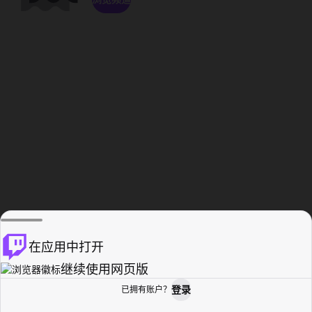
在应用中打开
继续使用网页版
登录
已拥有账户？
主页
浏览
活动纪录
个人资料